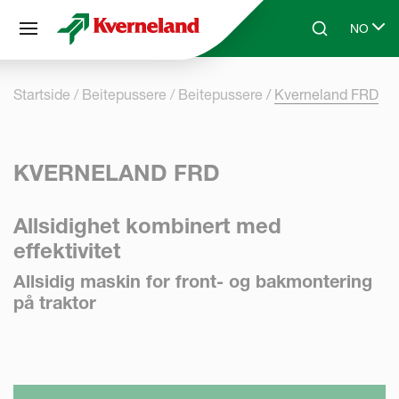
Panel for informasjonskapsler
NO
Skip to main content
Search
Select l
Startside
Beitepussere
Beitepussere
Kverneland FRD
KVERNELAND FRD
Allsidighet kombinert med
effektivitet
Allsidig maskin for front- og bakmontering
på traktor