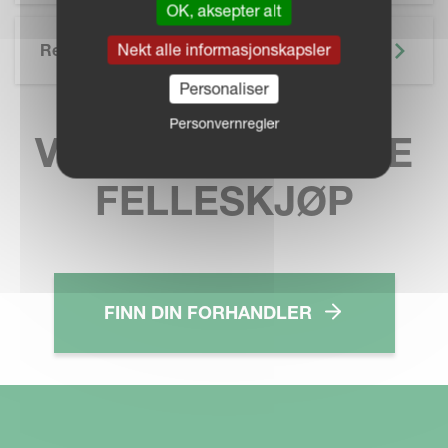
OK, aksepter alt
Nekt alle informasjonskapsler
Related
Personaliser
Personvernregler
VELG DITT LOKALE
FELLESKJØP
FINN DIN FORHANDLER