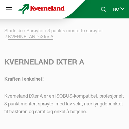
Panel for informasjonskapsler
NO
Skip to main content
Search
Select l
Startside
Sprøyter
3 punkts monterte sprøyter
KVERNELAND iXter A
KVERNELAND IXTER A
Kraften i enkelhet!
Kverneland iXter A er en ISOBUS-kompatibel, profesjonelt
3 punkt montert sprøyte, med lav vekt, nær tyngdepunktet
til traktoren og samtidig enkel å betjene.