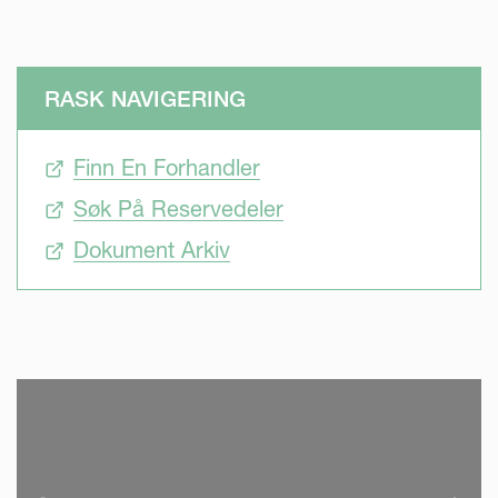
RASK NAVIGERING
Finn En Forhandler
Søk På Reservedeler
Dokument Arkiv
SKIP VIDEO
S