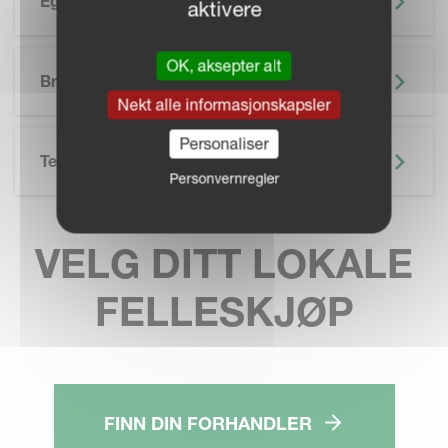
Egenskaper
aktivere
SKIP BROCHURE
OK, aksepter alt
Brosjyre
Nekt alle informasjonskapsler
Personaliser
Tekniske Spesifikasjoner
Personvernregler
VELG DITT LOKALE
FELLESKJØP
FINN DIN FORHANDLER