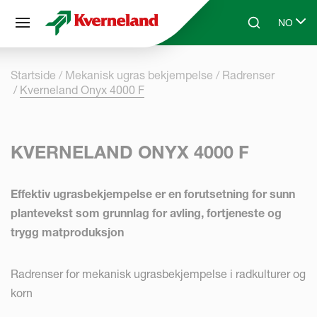
Panel for informasjonskapsler
NO
Skip to main content
Search
Select l
Startside
Mekanisk ugras bekjempelse
Radrenser
Kverneland Onyx 4000 F
KVERNELAND ONYX 4000 F
Effektiv ugrasbekjempelse er en forutsetning for sunn
plantevekst som grunnlag for avling, fortjeneste og
trygg matproduksjon
Radrenser for mekanisk ugrasbekjempelse i radkulturer og
korn