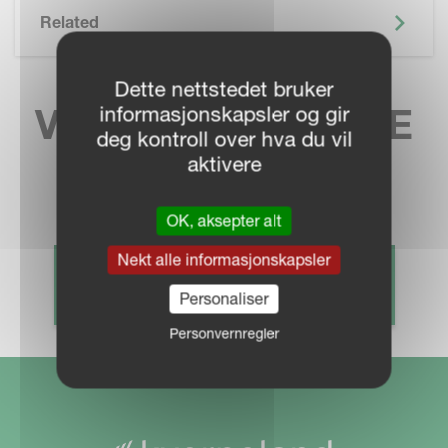
Related
Dette nettstedet bruker
VELG DITT LOKALE
informasjonskapsler og gir
deg kontroll over hva du vil
FELLESKJØP
aktivere
OK, aksepter alt
Nekt alle informasjonskapsler
FINN DIN FORHANDLER
Personaliser
Personvernregler