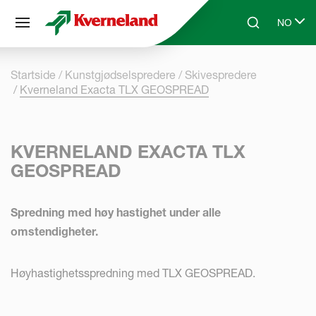
Panel for informasjonskapsler
NO
Skip to main content
Search
Select l
Startside
Kunstgjødselspredere
Skivespredere
Kverneland Exacta TLX GEOSPREAD
KVERNELAND EXACTA TLX
GEOSPREAD
Spredning med høy hastighet under alle
omstendigheter.
Høyhastighetsspredning med TLX GEOSPREAD.