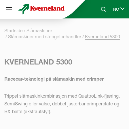
Panel for informasjonskapsler
NO
Skip to main content
Search
Select l
Startside
Slåmaskiner
Slåmaskiner med stengelbehandler
Kverneland 5300
KVERNELAND 5300
Racecar-teknologi på slåmaskin med crimper
Trippel slåmaskinkombinasjon med QuattroLink-fjæring,
SemiSwing eller valse, dobbel justerbar crimperplate og
BX-belte (ekstrautstyr).