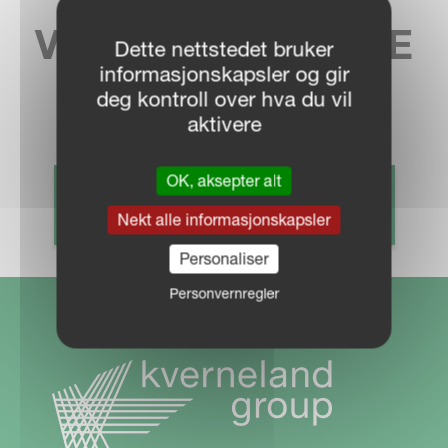
VELG DITT LOKALE
Dette nettstedet bruker
informasjonskapsler og gir
FELLESKJØP
deg kontroll over hva du vil
aktivere
OK, aksepter alt
FINN DIN FORHANDLER
Nekt alle informasjonskapsler
Personaliser
Personvernregler