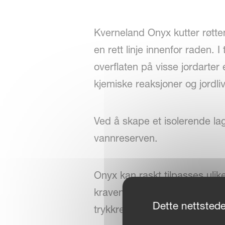
Kverneland Onyx kutter røtte
en rett linje innenfor raden
overflaten på visse jordarter
kjemiske reaksjoner og jordliv
Ved å skape et isolerende lag
vannreserven.
Onyx kan raskt tilpasses ulik
kravene til ulike åker- og går
Dette nettstede
trykkregulering sikres over h