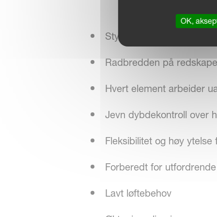
OK, aksept
Styrke og stivhet for nøyak
Radbredden på redskapene 
Hvert element arbeider u
Jevn dybdekontroll over 
Fleksibilitet og høy ytelse
Forberedt for utfordrende
Lavt løftebehov