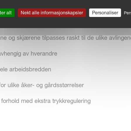
er alt
Nekt alle informasjonskapsler
Personaliser
Per
tige rette linjer
og skjærene tilpasses raskt til de ulike avlingen
avhengig av hverandre
hele arbeidsbredden
 for ulike åker- og gårdsstørrelser
 forhold med ekstra trykkregulering