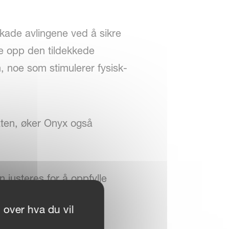
skade avlingene ved å sikre
ke opp den tildekkede
n, noe som stimulerer fysisk-
laten, øker Onyx også
 justeres for å oppfylle
 En jevn dybde- og
 over hva du vil