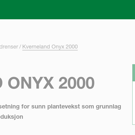
Skip to main content
drenser
Kverneland Onyx 2000
 ONYX 2000
tsetning for sunn plantevekst som grunnlag
roduksjon