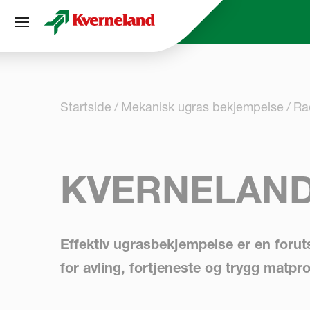
Panel for informasjonskapsler
Startside
Mekanisk ugras bekjempelse
Ra
KVERNELAND
Effektiv ugrasbekjempelse er en foru
for avling, fortjeneste og trygg matp