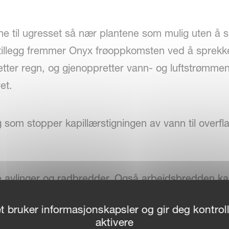
ne til ugresset så nær plantene som mulig uten å 
. I tillegg fremmer Onyx frøoppkomsten ved å sprek
 etter regn, og gjenoppretter vann- og luftstrømme
et.
 som stopper kapillærstigningen av vann til overf
e avlinger og radbredder. Også arbeidsbredden kan
dsstørrelser. Individuelle rader kan slås av og på.
t bruker informasjonskapsler og gir deg kontroll
ele arbeidsbredden.
aktivere