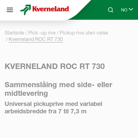
Panel for informasjonskapsler
NO
Skip to main content
Search
Select l
Startside
Pick -up rive
Pickup rive uten valse
Kverneland ROC RT 730
KVERNELAND ROC RT 730
Sammenslåing med side- eller
midtlevering
Universal pickuprive med variabel
arbeidsbredde fra 7 til 7,3 m