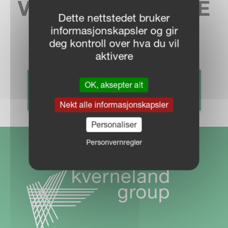
VELG DITT LOKALE
Dette nettstedet bruker
FELLESKJØP
informasjonskapsler og gir
deg kontroll over hva du vil
aktivere
OK, aksepter alt
FINN DIN FORHANDLER
Nekt alle informasjonskapsler
Personaliser
Personvernregler