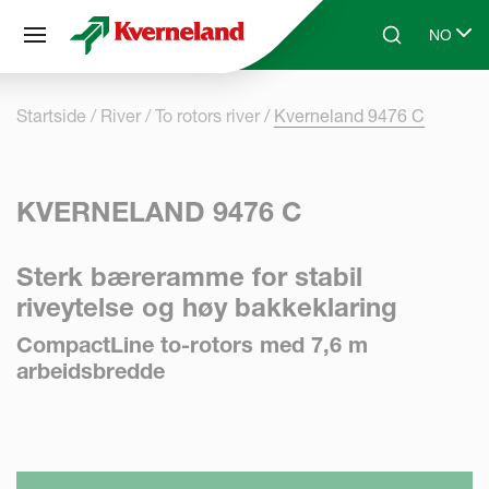
Panel for informasjonskapsler
NO
Skip to main content
Search
Select l
Startside
River
To rotors river
Kverneland 9476 C
KVERNELAND 9476 C
Sterk bæreramme for stabil
riveytelse og høy bakkeklaring
CompactLine to-rotors med 7,6 m
arbeidsbredde