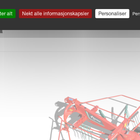
er alt
Nekt alle informasjonskapsler
Personaliser
Per
R