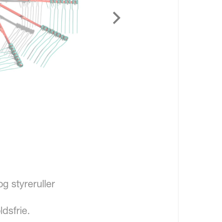
g styreruller
dsfrie.