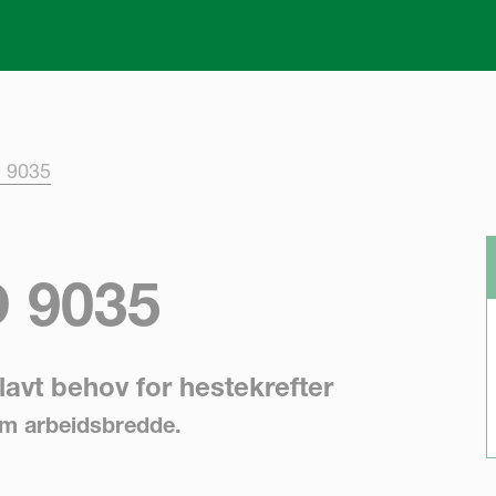
Skip to main content
d 9035
 9035
avt behov for hestekrefter
 m arbeidsbredde.