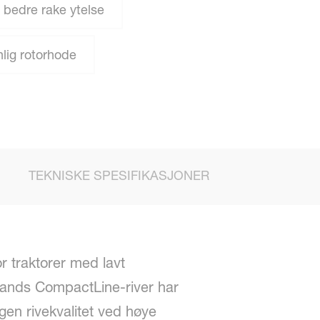
 bedre rake ytelse
lig rotorhode
TEKNISKE SPESIFIKASJONER
 traktorer med lavt
elands CompactLine-river har
gen rivekvalitet ved høye