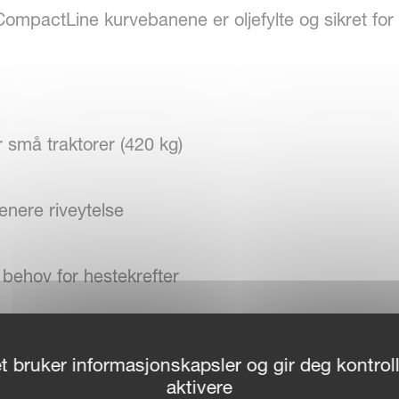
CompactLine kurvebanene er oljefylte og sikret for
r små traktorer (420 kg)
enere riveytelse
behov for hestekrefter
hode
t bruker informasjonskapsler og gir deg kontroll
aktivere