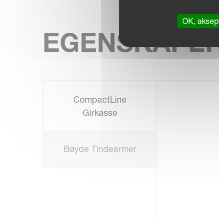
OK, aksept
EGENSKAPE
CompactLine
Girkasse
Bøyde Tindearmer