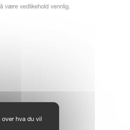
 å være vedlikehold vennlig.
 over hva du vil