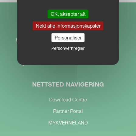
OK, aksepter alt
Nekt alle informasjonskapsler
Personaliser
Personvernregler
NETTSTED NAVIGERING
Download Centre
Partner Portal
MYKVERNELAND