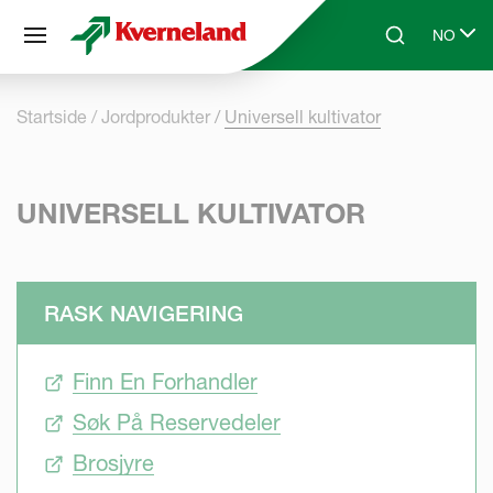
Panel for informasjonskapsler
NO
Skip to main content
Search
Select l
Startside
Jordprodukter
Universell kultivator
UNIVERSELL KULTIVATOR
RASK NAVIGERING
Finn En Forhandler
Søk På Reservedeler
Brosjyre