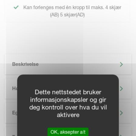
Kan forlenges med én kropp til maks. 4 skjær
(AB) 5 skjær(AD)
Beskrivelse
Høydepunkter
Dette nettstedet bruker
informasjonskapsler og gir
deg kontroll over hva du vil
Egenskaper
aktivere
OK, aksepter alt