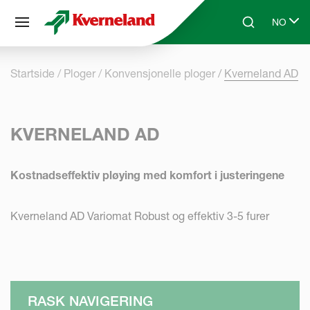
Panel for informasjonskapsler
NO
Skip to main content
Search
Select l
Startside
Ploger
Konvensjonelle ploger
Kverneland AD
KVERNELAND AD
Kostnadseffektiv pløying med komfort i justeringene
Kverneland AD Variomat Robust og effektiv 3-5 furer
RASK NAVIGERING