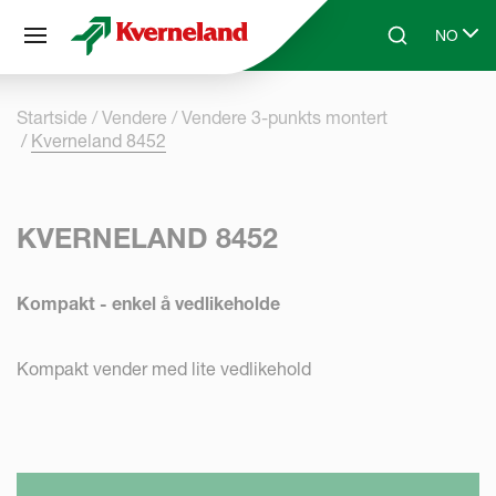
Panel for informasjonskapsler
NO
Skip to main content
Search
Select l
Startside
Vendere
Vendere 3-punkts montert
Kverneland 8452
KVERNELAND 8452
Kompakt - enkel å vedlikeholde
Kompakt vender med lite vedlikehold