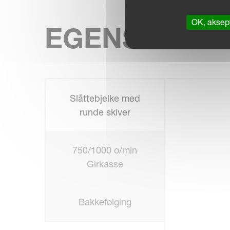
OK, aksept
EGENSKAPE
Slåttebjelke med
runde skiver
750/1000 o/min
Girkasse
Bakkefølging