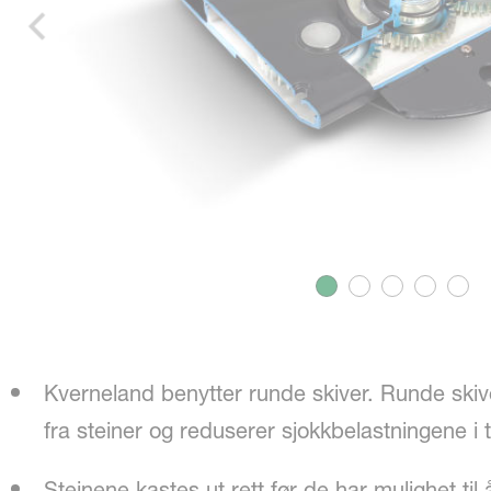
Kverneland benytter runde skiver. Runde skive
fra steiner og reduserer sjokkbelastningene i 
Steinene kastes ut rett før de har mulighet til 