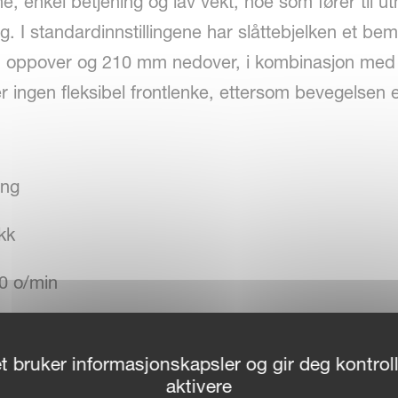
 enkel betjening og lav vekt, noe som fører til ut
g. I standardinnstillingene har slåttebjelken et be
 oppover og 210 mm nedover, i kombinasjon med 
r ingen fleksibel frontlenke, ettersom bevegelsen 
ing
kk
00 o/min
t bruker informasjonskapsler og gir deg kontroll
aktivere