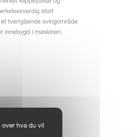
merket klippeytelse og
merkelsesverdig stort
et tverrgående svingområde
er innebygd i maskinen.
 over hva du vil