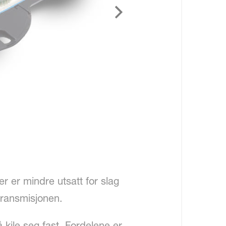
r er mindre utsatt for slag
transmisjonen.
å kile seg fast. Fordelene er