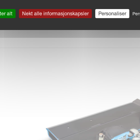
er alt
Nekt alle informasjonskapsler
Personaliser
Per
R