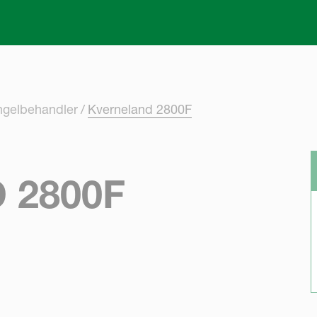
Skip to main content
ngelbehandler
Kverneland 2800F
 2800F