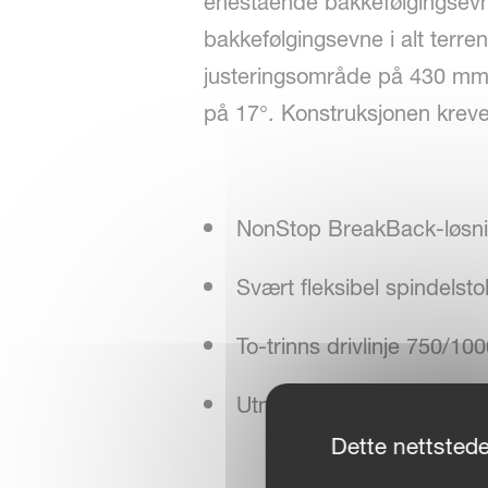
enestående bakkefølgingsevne,
bakkefølgingsevne i alt terren
justeringsområde på 430 mm
på 17°. Konstruksjonen kreve
NonStop BreakBack-løsn
Svært fleksibel spindelsto
To-trinns drivlinje 750/10
Utmerket bakkefølging
Dette nettstede