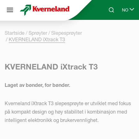
Panel for informasjonskapsler
NO
Skip to main content
Search
Select l
Startside
Sprøyter
Slepesprøyter
KVERNELAND iXtrack T3
KVERNELAND iXtrack T3
Laget av bønder, for bønder.
Kverneland iXtrack T3 slepesprøyte er utviklet med fokus
på kompakt design og høy stabilitet i kombinasjon med
intelligent elektronikk og brukervennlighet.