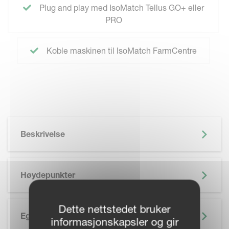
Plug and play med IsoMatch Tellus GO+ eller
PRO
Koble maskinen til IsoMatch FarmCentre
Beskrivelse
Høydepunkter
Dette nettstedet bruker
Egenskaper
informasjonskapsler og gir