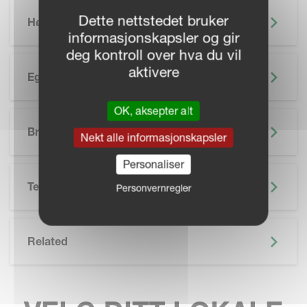
Dette nettstedet bruker
Høydepunkter
informasjonskapsler og gir
deg kontroll over hva du vil
aktivere
Egenskaper
OK, aksepter alt
SKIP BROCHURE
Brosjyre
Nekt alle informasjonskapsler
Personaliser
Tekniske Spesifikasjoner
Personvernregler
Related