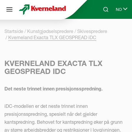
Panel for informasjonskapsler
NO
Skip to main content
Search
Select l
Startside
Kunstgjødselspredere
Skivespredere
Kverneland Exacta TLX GEOSPREAD iDC
KVERNELAND EXACTA TLX
GEOSPREAD IDC
Det neste trinnet innen presisjonsspredning.
iDC-modellen er det neste trinnet innen
presisjonsspredning, spesielt når det gjelder
kantspredning. Behovet for kantspredning øker på grunn
av større arbeidsbredder og restriksjoner i lovgivningen.