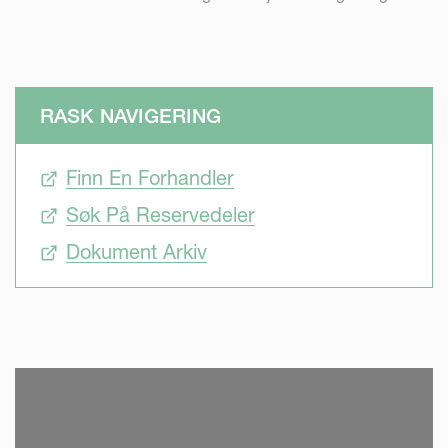
RASK NAVIGERING
Finn En Forhandler
Søk På Reservedeler
Dokument Arkiv
SKIP VIDEO
S