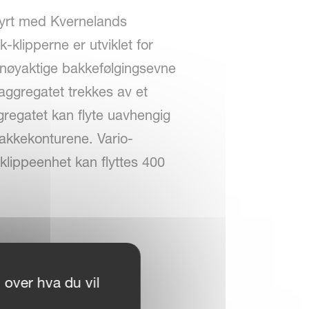
tyrt med Kvernelands
-klipperne er utviklet for
n nøyaktige bakkefølgingsevne
aggregatet trekkes av et
regatet kan flyte uavhengig
bakkekonturene. Vario-
 klippeenhet kan flyttes 400
 over hva du vil
.