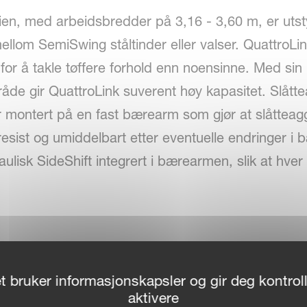
n, med arbeidsbredder på 3,16 - 3,60 m, er uts
ellom SemiSwing ståltinder eller valser. QuattroLink
 for å takle tøffere forhold enn noensinne. Med si
åde gir QuattroLink suverent høy kapasitet. Slåtte
 montert på en fast bærearm som gjør at slåtteagg
esist og umiddelbart etter eventuelle endringer i 
ulisk SideShift integrert i bærearmen, slik at hver
cecar-fjæringskonsept.
t bruker informasjonskapsler og gir deg kontroll
 mm bevegelse, 400 mm oppover og 300 mm nedover
aktivere