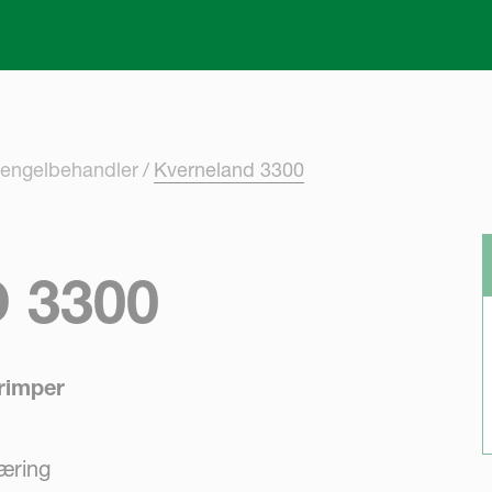
Skip to main content
tengelbehandler
Kverneland 3300
 3300
rimper
æring