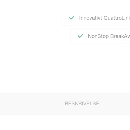
Innovativt QuattroLi
NonStop BreakAway
BESKRIVELSE