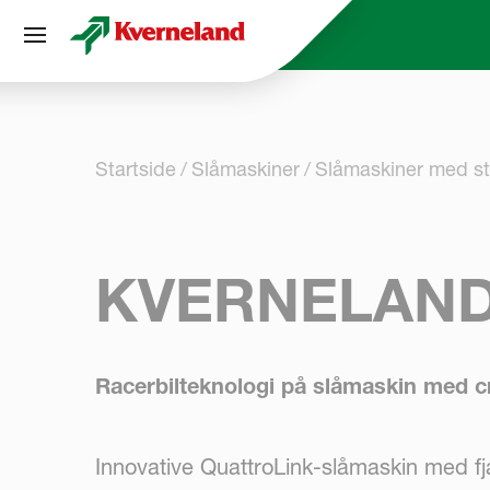
Panel for informasjonskapsler
Startside
Slåmaskiner
Slåmaskiner med s
KVERNELAND
Racerbilteknologi på slåmaskin med c
Innovative QuattroLink-slåmaskin med fj