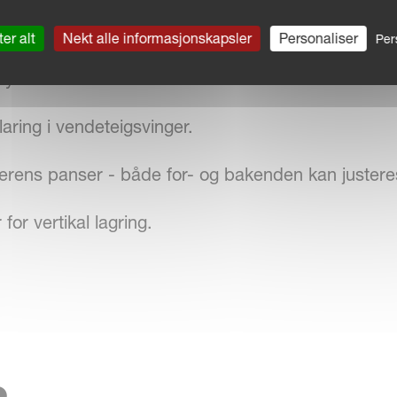
arktrykk.
er alt
Nekt alle informasjonskapsler
Personaliser
Per
ttelse over hele arbeidsbredden.
ing i vendeteigsvinger.
erens panser - både for- og bakenden kan justere
for vertikal lagring.