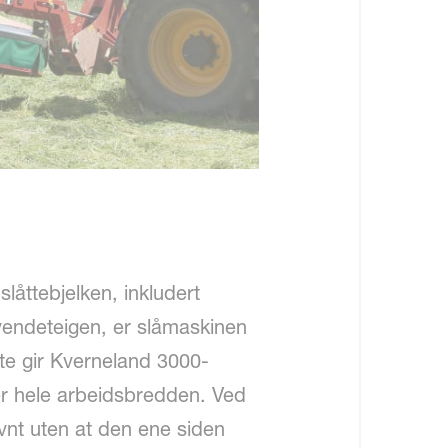
låttebjelken, inkludert
vendeteigen, er slåmaskinen
tte gir Kverneland 3000-
r hele arbeidsbredden. Ved
vnt uten at den ene siden