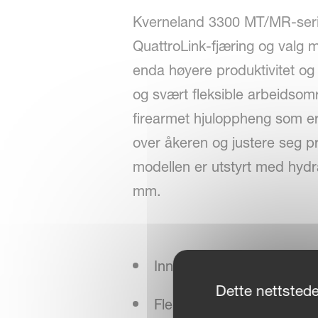
Kverneland 3300 MT/MR-serie
QuattroLink-fjæring og valg m
enda høyere produktivitet og
og svært fleksible arbeidsomr
firearmet hjuloppheng som er
over åkeren og justere seg pr
modellen er utstyrt med hydra
mm.
Innovativt QuattroLink ra
Dette nettstede
Fleksibel fjæring - 700