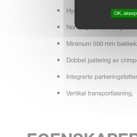
Hydraulisk innstilling av m
OK, aksept
NonStop BreakAway-besky
Minimum 500 mm bakkeklar
Dobbel justering av crimp
Integrerte parkeringsføtter 
Vertikal transportløsning.