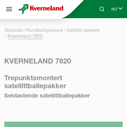
Panel for informasjonskapsler
NO
Skip to main content
Search
Select l
Startside
Rundballepakkere
Satellitt pakkere
Kverneland 7820
KVERNELAND 7820
Trepunktsmontert
satellittballepakker
Selvlastende satellittballepakker