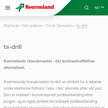
Panel for informasjonskapsler
NO
Skip to main content
Search
Select l
Startside
Såmaskiner
Tinde Såmaskin
ts-drill
ts-drill
Kvernelands tinesåmaskin - det kostnadseffektive
alternativet.
Kvernelands tinesåmaskin ts-drill er utviklet for å arbeide
under ekstreme forhold, f.eks. i tørr, steinete eller våt jord.
Den er etablert i konvensjonell jordbearbeiding etter
plogen, og er også perfekt for redusert jordbearbeiding.
Standard rette skjærspisser eller alternativt smale tinder er