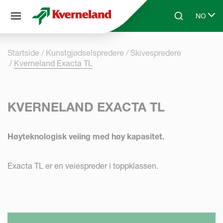
Panel for informasjonskapsler
NO
Skip to main content
Search
Select l
Startside
Kunstgjødselspredere
Skivespredere
Kverneland Exacta TL
KVERNELAND EXACTA TL
Høyteknologisk veiing med høy kapasitet.
Exacta TL er en veiespreder i toppklassen.