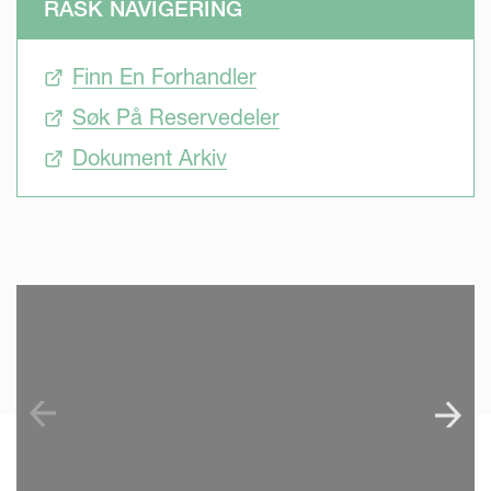
RASK NAVIGERING
Finn En Forhandler
Søk På Reservedeler
Dokument Arkiv
SKIP VIDEO
S