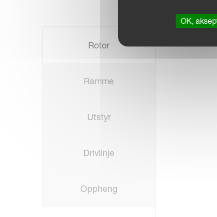
OK, aksept
Rotor
Ramme
Utstyr
Drivlinje
Oppheng