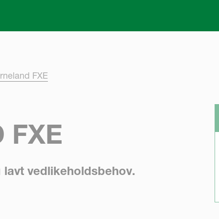
Skip to main content
rneland FXE
 FXE
g lavt vedlikeholdsbehov.