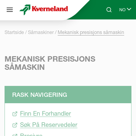
Panel for informasjonskapsler
NO
Skip to main content
Search
Select l
Startside
Såmaskiner
Mekanisk presisjons såmaskin
MEKANISK PRESISJONS
SÅMASKIN
RASK NAVIGERING
Finn En Forhandler
Søk På Reservedeler