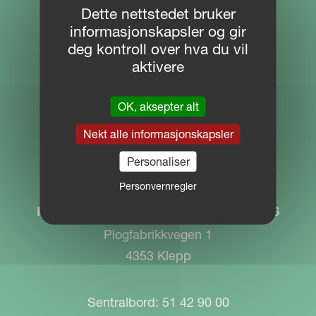
Dette nettstedet bruker
NETTSTED NAVIGERING
informasjonskapsler og gir
deg kontroll over hva du vil
Download Centre
aktivere
Partner Portal
OK, aksepter alt
MYKVERNELAND
Nekt alle informasjonskapsler
Personaliser
KONTAKT
Personvernregler
Kverneland Group Operation Norway AS
Plogfabrikkvegen 1
4353 Klepp
Sentralbord: 51 42 90 00