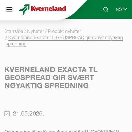
Panel for informasjonskapsler
NO
Skip to main content
Search
Select l
Startside
Nyheter
Produkt nyheter
Kverneland Exacta TL GEOSPREAD gir svært nøyaktig
spredning
KVERNELAND EXACTA TL
GEOSPREAD GIR SVÆRT
NØYAKTIG SPREDNING
21.05.2026.
Overgangen til en Kverneland Exacta TL GEOSPREAD