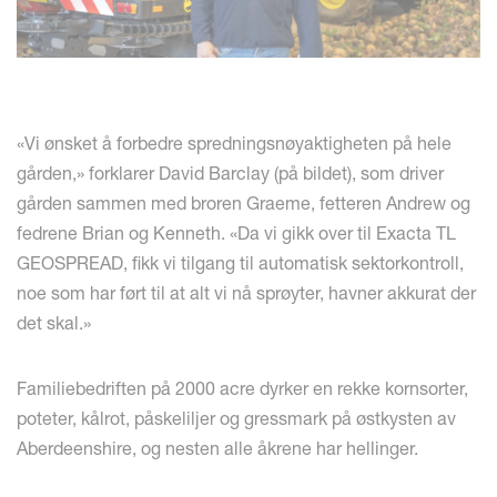
«Vi ønsket å forbedre spredningsnøyaktigheten på hele
gården,» forklarer David Barclay (på bildet), som driver
gården sammen med broren Graeme, fetteren Andrew og
fedrene Brian og Kenneth. «Da vi gikk over til Exacta TL
GEOSPREAD, fikk vi tilgang til automatisk sektorkontroll,
noe som har ført til at alt vi nå sprøyter, havner akkurat der
det skal.»
Familiebedriften på 2000 acre dyrker en rekke kornsorter,
poteter, kålrot, påskeliljer og gressmark på østkysten av
Aberdeenshire, og nesten alle åkrene har hellinger.