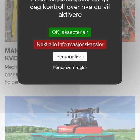
deg kontroll over hva du vil
aktivere
OK, aksepter alt
Nekt alle informasjonskapsler
MAKSIMAL KAPASITET MED TO
Personaliser
KVERNELAND 5387MT
Med fokus på å produsere fôr av høy kvalitet til sin
Personvernregler
besetning på 250 kyr, er Stanworth Agricultural, som
holder til på Black Moss Farm i nærheten av Pr...