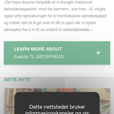
«De høye dosene betydde at vi trengte maksimal
beholderkapasitet, med tre karmerr», sier han. «Vi valgte
også løfte spredevinger for å fremtidssikre sprederkjøpet,
og målet vårt er å gå over til 36 m spor når vi bytter
såmaskin fra 4 m til en med 6 m arbeidsbredde.»
LEARN MORE ABOUT
Exacta TL GEOSPREAD
SISTE NYTT
Dette nettstedet bruker
informasjonskapsler og gir