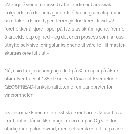
«Mange åkrer er ganske bratte, andre er bare svakt
bølgende, så det er avgjørende å ha en gjødselspreder
som takler denne typen terreng», forklarer David. «Vi
foretrekker å kjøre i spor på tvers av skråningene, fremfor
å arbeide opp og ned – og det er en prosess som lar oss
utnytte selvnivelleringsfunksjonene til våre to Hillmaster-
skurtreskere fullt ut.»
Nå, i sin tredje sesong og i drift på 32 m spor på åkrer i
størrelser fra 5 til 135 dekar, sier David at Kverneland
GEOSPREAD-funksjonaliteten er en banebryter for
virksomheten.
«Spredemaskinen er fantastisk», sier han. «Uansett hvor
bratt det er, får vi ikke lenger noen striper. Og vi sliter
stadig med pålandsvind, men det ser ikke ut til å påvirke