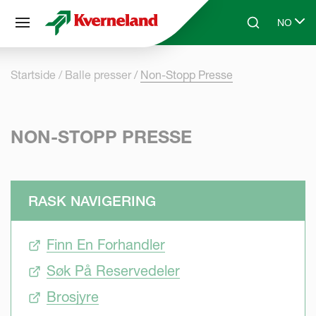
Panel for informasjonskapsler
NO
Skip to main content
Search
Select l
Startside
Balle presser
Non-Stopp Presse
NON-STOPP PRESSE
RASK NAVIGERING
Finn En Forhandler
Søk På Reservedeler
Brosjyre