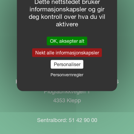
Dette nettstedet bruker
NETTSTED NAVIGERING
informasjonskapsler og gir
deg kontroll over hva du vil
Download Centre
aktivere
Partner Portal
OK, aksepter alt
MYKVERNELAND
Nekt alle informasjonskapsler
Personaliser
KONTAKT
Personvernregler
Kverneland Group Operation Norway AS
Plogfabrikkvegen 1
4353 Klepp
Sentralbord: 51 42 90 00