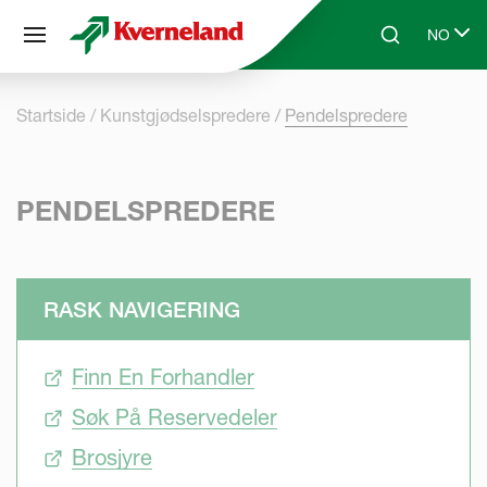
Panel for informasjonskapsler
NO
Skip to main content
Search
Select l
Startside
Kunstgjødselspredere
Pendelspredere
PENDELSPREDERE
RASK NAVIGERING
Finn En Forhandler
Søk På Reservedeler
Brosjyre