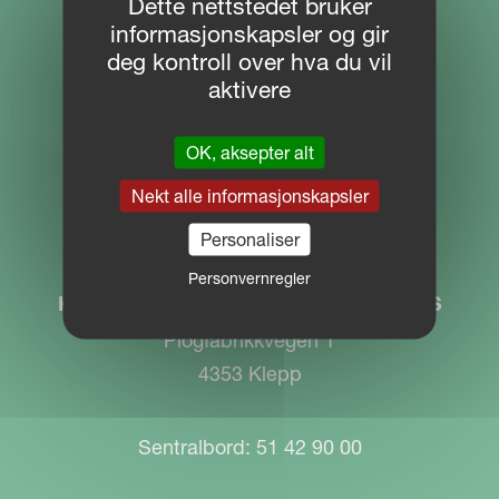
Dette nettstedet bruker
NETTSTED NAVIGERING
informasjonskapsler og gir
deg kontroll over hva du vil
Download Centre
aktivere
Partner Portal
OK, aksepter alt
MYKVERNELAND
Nekt alle informasjonskapsler
Personaliser
KONTAKT
Personvernregler
Kverneland Group Operation Norway AS
Plogfabrikkvegen 1
4353 Klepp
Sentralbord: 51 42 90 00